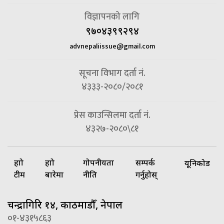
विज्ञापनको लागि
९७०४३९९२९४
advnepaliissue@gmail.com
सूचना विभाग दर्ता नं.
४३३३-२०८०/२०८१
प्रेस काउन्सिलमा दर्ता नं.
४३२७-२०८०\८१
हाम्रो
हाम्रो
गोपनीयता
सम्पर्क
यूनिकोड
टीम
बारेमा
नीति
गर्नुहोस्
चन्द्रागिरि १४, काठमाडौँ, नेपाल
०१-४३१५८६३