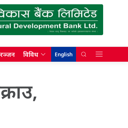
रञ्जन
विविध
English
्राउ,