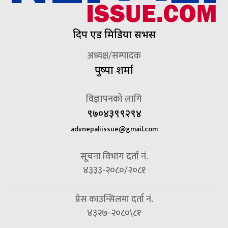
दिप एड मिडिया सर्भिस
अध्यक्ष/सम्पादक
पुष्पा शर्मा
विज्ञापनको लागि
९७०४३९९२९४
advnepaliissue@gmail.com
सूचना विभाग दर्ता नं.
४३३३-२०८०/२०८१
प्रेस काउन्सिलमा दर्ता नं.
४३२७-२०८०\८१