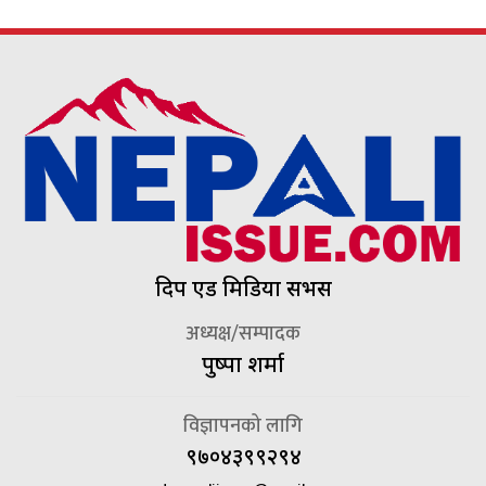
दिप एड मिडिया सर्भिस
अध्यक्ष/सम्पादक
पुष्पा शर्मा
विज्ञापनको लागि
९७०४३९९२९४