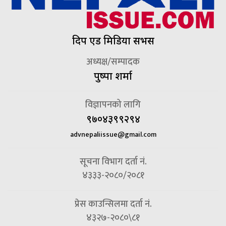
दिप एड मिडिया सर्भिस
अध्यक्ष/सम्पादक
पुष्पा शर्मा
विज्ञापनको लागि
९७०४३९९२९४
advnepaliissue@gmail.com
सूचना विभाग दर्ता नं.
४३३३-२०८०/२०८१
प्रेस काउन्सिलमा दर्ता नं.
४३२७-२०८०\८१