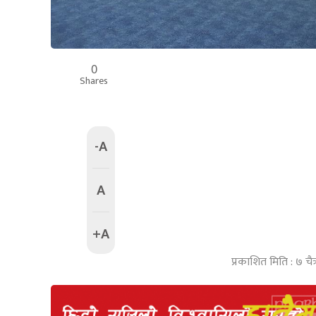
0
Shares
-A
A
+A
प्रकाशित मिति : ७ चै