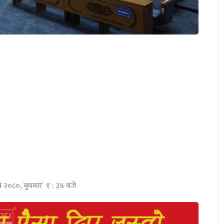
त्र २०८०, बुधबार १ : ३४ बजे