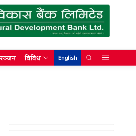
रञ्जन
विविध
English