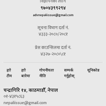
विज्ञापनको लागि
९७०४३९९२९४
advnepaliissue@gmail.com
सूचना विभाग दर्ता नं.
४३३३-२०८०/२०८१
प्रेस काउन्सिलमा दर्ता नं.
४३२७-२०८०\८१
हाम्रो
हाम्रो
गोपनीयता
सम्पर्क
यूनिकोड
टीम
बारेमा
नीति
गर्नुहोस्
चन्द्रागिरि १४, काठमाडौँ, नेपाल
०१-४३१५८६३
nepaliissue@gmail.com