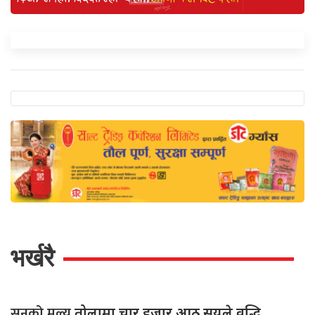
भर्खरै
सुनको मूल्य
तोलामा चार हजार आठ सयले वृद्धि