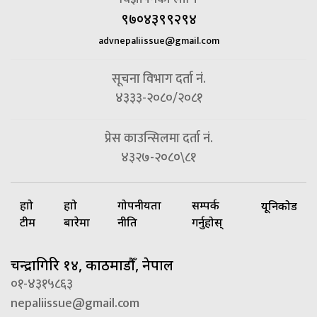
९७०४३९९२९४
advnepaliissue@gmail.com
सूचना विभाग दर्ता नं.
४३३३-२०८०/२०८१
प्रेस काउन्सिलमा दर्ता नं.
४३२७-२०८०\८१
हाम्रो
हाम्रो
गोपनीयता
सम्पर्क
यूनिकोड
टीम
बारेमा
नीति
गर्नुहोस्
चन्द्रागिरि १४, काठमाडौँ, नेपाल
०१-४३१५८६३
nepaliissue@gmail.com