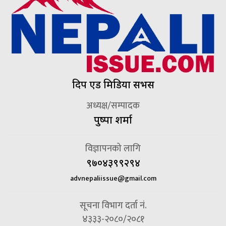
दिप एड मिडिया सर्भिस
अध्यक्ष/सम्पादक
पुष्पा शर्मा
विज्ञापनको लागि
९७०४३९९२९४
advnepaliissue@gmail.com
सूचना विभाग दर्ता नं.
४३३३-२०८०/२०८१