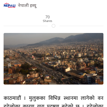
नेपाली इस्यू
70
Shares
काठमाडौं । मुलुकका विभिन्न स्थानमा लागेको वन
डढेलोका कारण वायु प्रदूषण बढेको छ । डढेलोका