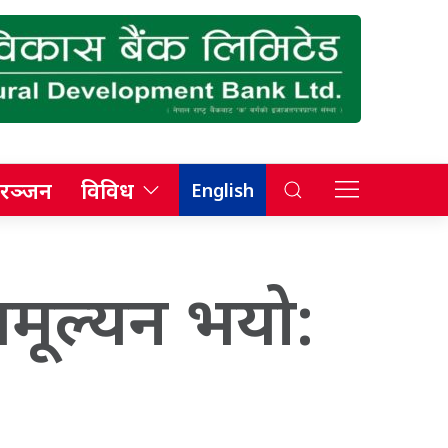
रञ्जन
विविध
English
वमूल्यन भयो: