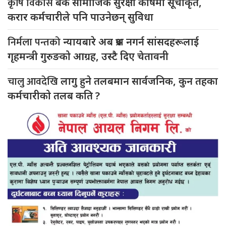
कृषि विकास
बैंक सामाजिक सुरक्षा कोषमा सूचीकृत,
करार कर्मचारीले पनि पाउनेछन् सुविधा
निर्मला पन्तको
न्यायबारे अब प्रश्न नगर्न सांसदहरूलाई
गृहमन्त्री गुरुङको आग्रह, उस्टै दिए चेतावनी
चालु आवदेखि
लागु हुने तलबमान सार्वजनिक, कुन तहका
कर्मचारीको तलब कति ?