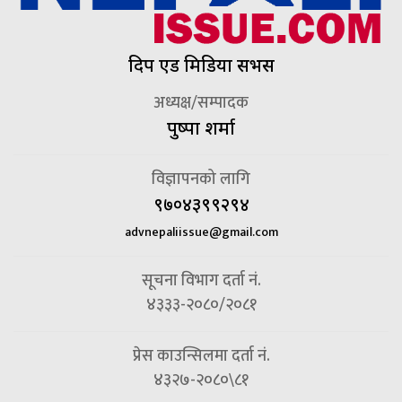
दिप एड मिडिया सर्भिस
अध्यक्ष/सम्पादक
पुष्पा शर्मा
विज्ञापनको लागि
९७०४३९९२९४
advnepaliissue@gmail.com
सूचना विभाग दर्ता नं.
४३३३-२०८०/२०८१
प्रेस काउन्सिलमा दर्ता नं.
४३२७-२०८०\८१