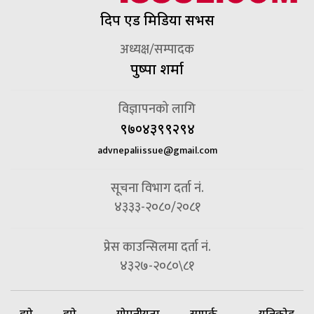
दिप एड मिडिया सर्भिस
अध्यक्ष/सम्पादक
पुष्पा शर्मा
विज्ञापनको लागि
९७०४३९९२९४
advnepaliissue@gmail.com
सूचना विभाग दर्ता नं.
४३३३-२०८०/२०८१
प्रेस काउन्सिलमा दर्ता नं.
४३२७-२०८०\८१
हाम्रो
हाम्रो
गोपनीयता
सम्पर्क
यूनिकोड