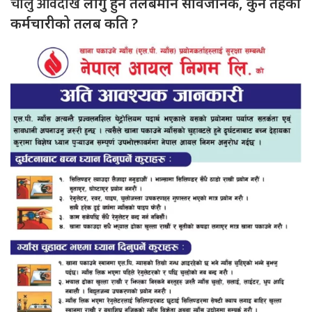
चालु आवदेखि
लागु हुने तलबमान सार्वजनिक, कुन तहका
कर्मचारीको तलब कति ?