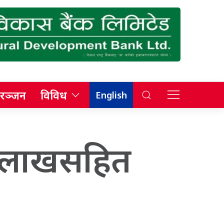
रञ्जन
विविध
English
९८ लाखसहित