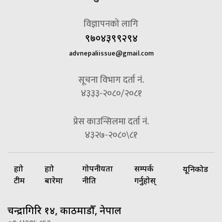
विज्ञापनको लागि
९७०४३९९२९४
advnepaliissue@gmail.com
सूचना विभाग दर्ता नं.
४३३३-२०८०/२०८१
प्रेस काउन्सिलमा दर्ता नं.
४३२७-२०८०\८१
हाम्रो
हाम्रो
गोपनीयता
सम्पर्क
यूनिकोड
टीम
बारेमा
नीति
गर्नुहोस्
चन्द्रागिरि १४, काठमाडौँ, नेपाल