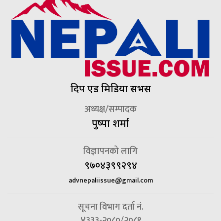
दिप एड मिडिया सर्भिस
अध्यक्ष/सम्पादक
पुष्पा शर्मा
विज्ञापनको लागि
९७०४३९९२९४
advnepaliissue@gmail.com
सूचना विभाग दर्ता नं.
४३३३-२०८०/२०८१