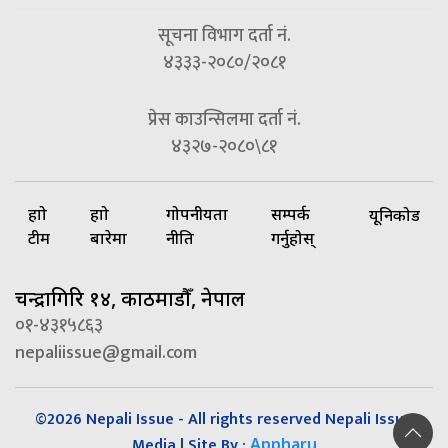
सूचना विभाग दर्ता नं.
४३३३-२०८०/२०८१
प्रेस काउन्सिलमा दर्ता नं.
४३२७-२०८०\८१
हाम्रो
हाम्रो
गोपनीयता
सम्पर्क
यूनिकोड
टीम
बारेमा
नीति
गर्नुहोस्
चन्द्रागिरि १४, काठमाडौँ, नेपाल
०१-४३१५८६३
nepaliissue@gmail.com
©2026 Nepali Issue - All rights reserved Nepali Issue
Media | Site By :
Appharu