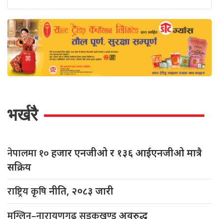
भर्खरै
नेपालमा १०
हजार एनजीओ र १३६ आईएनजीओ मात्रै
सक्रिय
राष्ट्रिय कृषि
नीति, २०८३ जारी
मुग्लिन–नारायणगढ सडकखण्ड
अवरुद्ध