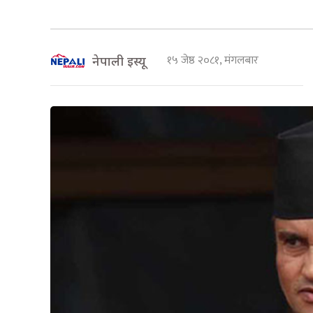
१५ जेष्ठ २०८१, मंगलबार
नेपाली इस्यू