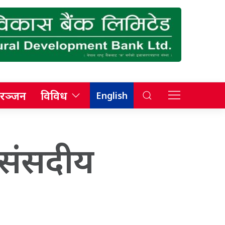
रञ्जन
विविध
English
य संसदीय