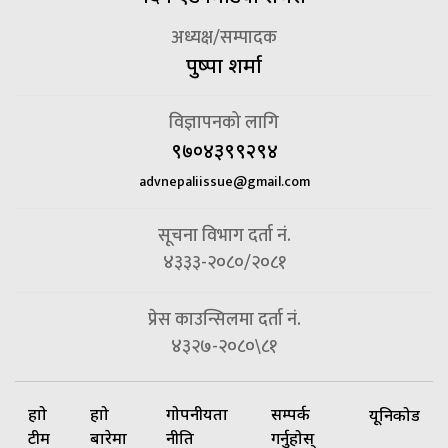
अध्यक्ष/सम्पादक
पुष्पा शर्मा
विज्ञापनको लागि
९७०४३९९२९४
advnepaliissue@gmail.com
सूचना विभाग दर्ता नं.
४३३३-२०८०/२०८१
प्रेस काउन्सिलमा दर्ता नं.
४३२७-२०८०\८१
हाम्रो
हाम्रो
गोपनीयता
सम्पर्क
यूनिकोड
टीम
बारेमा
नीति
गर्नुहोस्