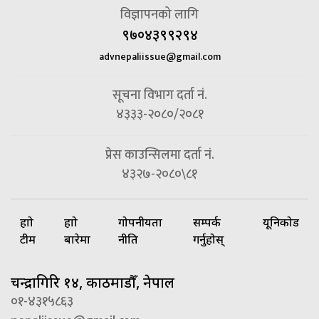
विज्ञापनको लागि
९७०४३९९२९४
advnepaliissue@gmail.com
सूचना विभाग दर्ता नं.
४३३३-२०८०/२०८१
प्रेस काउन्सिलमा दर्ता नं.
४३२७-२०८०\८१
हाम्रो
हाम्रो
गोपनीयता
सम्पर्क
यूनिकोड
टीम
बारेमा
नीति
गर्नुहोस्
चन्द्रागिरि १४, काठमाडौँ, नेपाल
०१-४३१५८६३