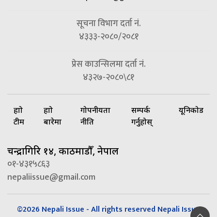
सूचना विभाग दर्ता नं.
४३३३-२०८०/२०८१
प्रेस काउन्सिलमा दर्ता नं.
४३२७-२०८०\८१
हाम्रो
हाम्रो
गोपनीयता
सम्पर्क
यूनिकोड
टीम
बारेमा
नीति
गर्नुहोस्
चन्द्रागिरि १४, काठमाडौँ, नेपाल
०१-४३१५८६३
nepaliissue@gmail.com
©2026 Nepali Issue - All rights reserved Nepali Issue