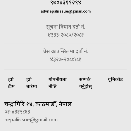
९७०४३९९२९४
advnepaliissue@gmail.com
सूचना विभाग दर्ता नं.
४३३३-२०८०/२०८१
प्रेस काउन्सिलमा दर्ता नं.
४३२७-२०८०\८१
हाम्रो
हाम्रो
गोपनीयता
सम्पर्क
यूनिकोड
टीम
बारेमा
नीति
गर्नुहोस्
चन्द्रागिरि १४, काठमाडौँ, नेपाल
०१-४३१५८६३
nepaliissue@gmail.com