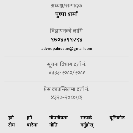
अध्यक्ष/सम्पादक
पुष्पा शर्मा
विज्ञापनको लागि
९७०४३९९२९४
advnepaliissue@gmail.com
सूचना विभाग दर्ता नं.
४३३३-२०८०/२०८१
प्रेस काउन्सिलमा दर्ता नं.
४३२७-२०८०\८१
हाम्रो
हाम्रो
गोपनीयता
सम्पर्क
यूनिकोड
टीम
बारेमा
नीति
गर्नुहोस्