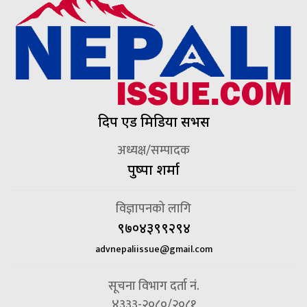
दिप एड मिडिया सर्भिस
अध्यक्ष/सम्पादक
पुष्पा शर्मा
विज्ञापनको लागि
९७०४३९९२९४
advnepaliissue@gmail.com
सूचना विभाग दर्ता नं.
४३३३-२०८०/२०८१