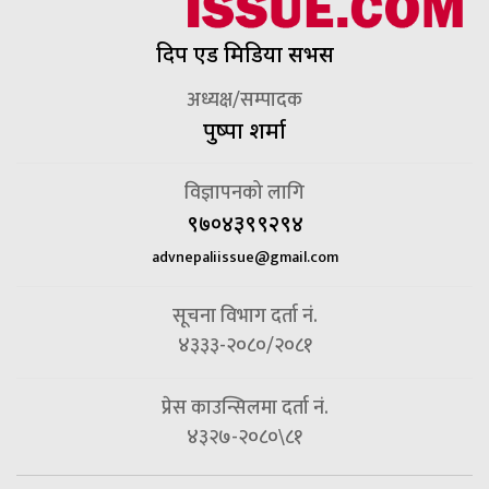
दिप एड मिडिया सर्भिस
अध्यक्ष/सम्पादक
पुष्पा शर्मा
विज्ञापनको लागि
९७०४३९९२९४
advnepaliissue@gmail.com
सूचना विभाग दर्ता नं.
४३३३-२०८०/२०८१
प्रेस काउन्सिलमा दर्ता नं.
४३२७-२०८०\८१