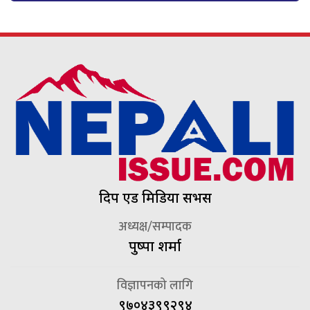
दिप एड मिडिया सर्भिस
अध्यक्ष/सम्पादक
पुष्पा शर्मा
विज्ञापनको लागि
९७०४३९९२९४