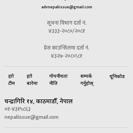
advnepaliissue@gmail.com
सूचना विभाग दर्ता नं.
४३३३-२०८०/२०८१
प्रेस काउन्सिलमा दर्ता नं.
४३२७-२०८०\८१
हाम्रो
हाम्रो
गोपनीयता
सम्पर्क
यूनिकोड
टीम
बारेमा
नीति
गर्नुहोस्
चन्द्रागिरि १४, काठमाडौँ, नेपाल
०१-४३१५८६३
nepaliissue@gmail.com