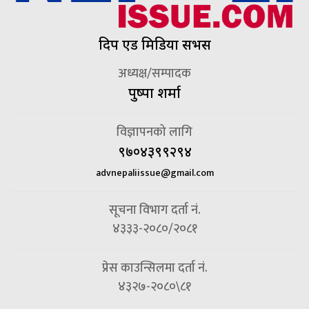
दिप एड मिडिया सर्भिस
अध्यक्ष/सम्पादक
पुष्पा शर्मा
विज्ञापनको लागि
९७०४३९९२९४
advnepaliissue@gmail.com
सूचना विभाग दर्ता नं.
४३३३-२०८०/२०८१
प्रेस काउन्सिलमा दर्ता नं.
४३२७-२०८०\८१