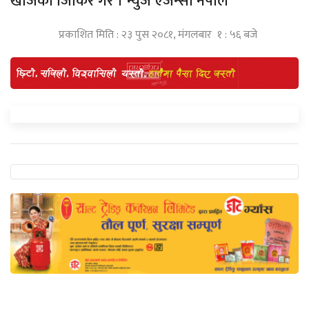
खोजेको जिकिर गरे । न्युज एजेन्सी नेपाल
प्रकाशित मिति : २३ पुस २०८१, मंगलबार १ : ५६ बजे