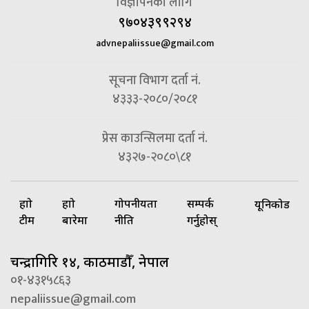
विज्ञापनको लागि
९७०४३९९२९४
advnepaliissue@gmail.com
सूचना विभाग दर्ता नं.
४३३३-२०८०/२०८१
प्रेस काउन्सिलमा दर्ता नं.
४३२७-२०८०\८१
हाम्रो
हाम्रो
गोपनीयता
सम्पर्क
यूनिकोड
टीम
बारेमा
नीति
गर्नुहोस्
चन्द्रागिरि १४, काठमाडौँ, नेपाल
०१-४३१५८६३
nepaliissue@gmail.com