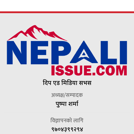
दिप एड मिडिया सर्भिस
अध्यक्ष/सम्पादक
पुष्पा शर्मा
विज्ञापनको लागि
९७०४३९९२९४