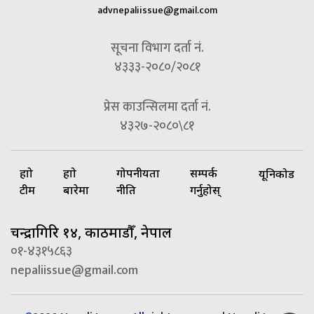
advnepaliissue@gmail.com
सूचना विभाग दर्ता नं.
४३३३-२०८०/२०८१
प्रेस काउन्सिलमा दर्ता नं.
४३२७-२०८०\८१
हाम्रो
हाम्रो
गोपनीयता
सम्पर्क
यूनिकोड
टीम
बारेमा
नीति
गर्नुहोस्
चन्द्रागिरि १४, काठमाडौँ, नेपाल
०१-४३१५८६३
nepaliissue@gmail.com