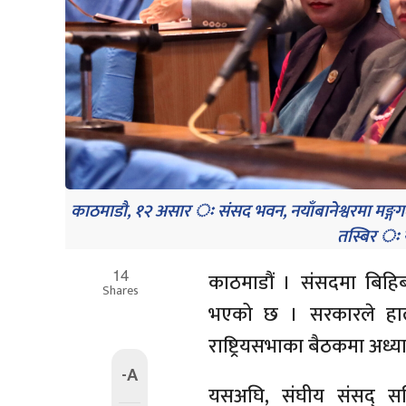
काठमाडौ, १२ असार ः संसद भवन, नयाँबानेश्वरमा मङ्गग
तस्बिर ः रत
14
काठमाडौं । संसदमा बिहिब
Shares
भएको छ । सरकारले हालै
राष्ट्रियसभाका बैठकमा अध्य
-A
यसअघि, संघीय संसद् 