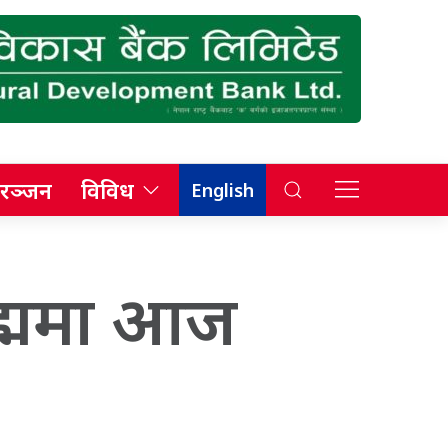
रञ्जन
विविध
English
सद्ममा आज