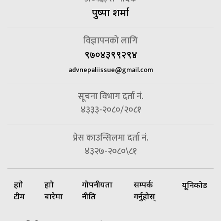
पुष्पा शर्मा
विज्ञापनको लागि
९७०४३९९२९४
advnepaliissue@gmail.com
सूचना विभाग दर्ता नं.
४३३३-२०८०/२०८१
प्रेस काउन्सिलमा दर्ता नं.
४३२७-२०८०\८१
हाम्रो
हाम्रो
गोपनीयता
सम्पर्क
यूनिकोड
टीम
बारेमा
नीति
गर्नुहोस्