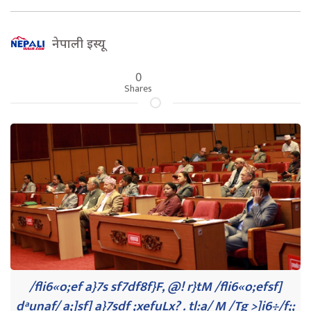
नेपाली इस्यू
0
Shares
/fli6«o;ef a}7s sf7df8f}F, @! r}tM /fli6«o;efsf]
dªunaf/ a;]sf] a}7sdf ;xefuLx? . tl:a/ M /Tg >]i6÷/f;;