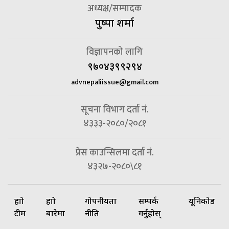
अध्यक्ष/सम्पादक
पुष्पा शर्मा
विज्ञापनको लागि
९७०४३९९२९४
advnepaliissue@gmail.com
सूचना विभाग दर्ता नं.
४३३३-२०८०/२०८१
प्रेस काउन्सिलमा दर्ता नं.
४३२७-२०८०\८१
हाम्रो
हाम्रो
गोपनीयता
सम्पर्क
यूनिकोड
टीम
बारेमा
नीति
गर्नुहोस्