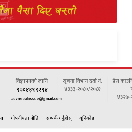
विज्ञापनको लागि
सूचना विभाग दर्ता नं.
प्रेस काउन
४३३३-२०८०/२०८१
न
९७०४३९९२९४
४३२७-
advnepaliissue@gmail.com
ेमा
गोपनीयता नीति
सम्पर्क गर्नुहोस्
यूनिकोड