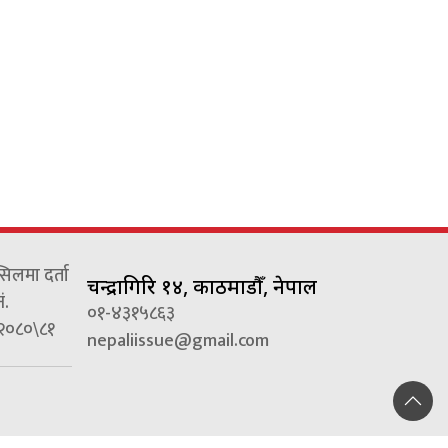
्सिलमा दर्ता
चन्द्रागिरि १४, काठमाडौँ, नेपाल
ं.
०१-४३१५८६३
२०८०\८१
nepaliissue@gmail.com