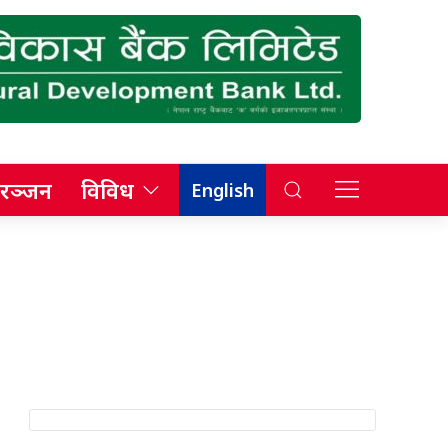
रञ्जन
विविध
English