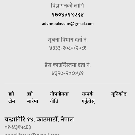
विज्ञापनको लागि
९७०४३९९२९४
advnepaliissue@gmail.com
सूचना विभाग दर्ता नं.
४३३३-२०८०/२०८१
प्रेस काउन्सिलमा दर्ता नं.
४३२७-२०८०\८१
हाम्रो
हाम्रो
गोपनीयता
सम्पर्क
यूनिकोड
टीम
बारेमा
नीति
गर्नुहोस्
चन्द्रागिरि १४, काठमाडौँ, नेपाल
०१-४३१५८६३