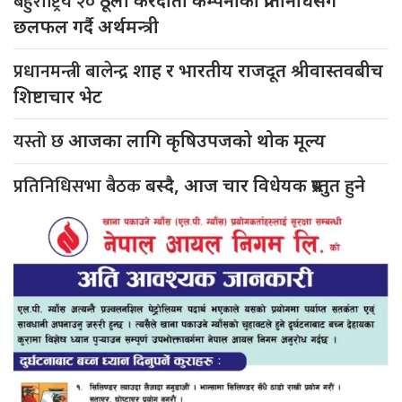
बहुर्राष्ट्रिय २०
ठूला करदाता कम्पनीका प्रतिनिधिसँग
छलफल गर्दै अर्थमन्त्री
प्रधानमन्त्री बालेन्द्र
शाह र भारतीय राजदूत श्रीवास्तवबीच
शिष्टाचार भेट
यस्तो छ
आजका लागि कृषिउपजको थोक मूल्य
प्रतिनिधिसभा बैठक
बस्दै, आज चार विधेयक प्रस्तुत हुने