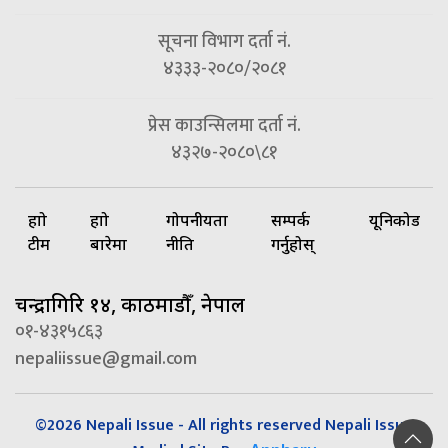
सूचना विभाग दर्ता नं.
४३३३-२०८०/२०८१
प्रेस काउन्सिलमा दर्ता नं.
४३२७-२०८०\८१
हाम्रो
हाम्रो
गोपनीयता
सम्पर्क
यूनिकोड
टीम
बारेमा
नीति
गर्नुहोस्
चन्द्रागिरि १४, काठमाडौँ, नेपाल
०१-४३१५८६३
nepaliissue@gmail.com
©2026 Nepali Issue - All rights reserved Nepali Issue