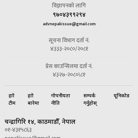
विज्ञापनको लागि
९७०४३९९२९४
advnepaliissue@gmail.com
सूचना विभाग दर्ता नं.
४३३३-२०८०/२०८१
प्रेस काउन्सिलमा दर्ता नं.
४३२७-२०८०\८१
हाम्रो
हाम्रो
गोपनीयता
सम्पर्क
यूनिकोड
टीम
बारेमा
नीति
गर्नुहोस्
चन्द्रागिरि १४, काठमाडौँ, नेपाल
०१-४३१५८६३