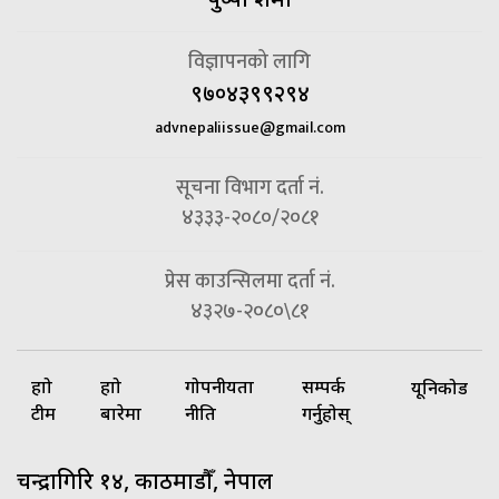
विज्ञापनको लागि
९७०४३९९२९४
advnepaliissue@gmail.com
सूचना विभाग दर्ता नं.
४३३३-२०८०/२०८१
प्रेस काउन्सिलमा दर्ता नं.
४३२७-२०८०\८१
हाम्रो
हाम्रो
गोपनीयता
सम्पर्क
यूनिकोड
टीम
बारेमा
नीति
गर्नुहोस्
चन्द्रागिरि १४, काठमाडौँ, नेपाल