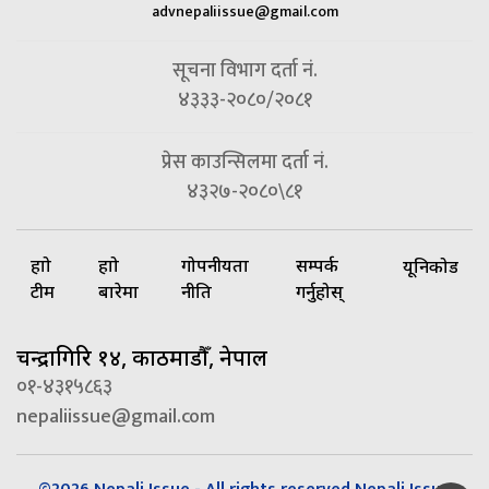
advnepaliissue@gmail.com
सूचना विभाग दर्ता नं.
४३३३-२०८०/२०८१
प्रेस काउन्सिलमा दर्ता नं.
४३२७-२०८०\८१
हाम्रो
हाम्रो
गोपनीयता
सम्पर्क
यूनिकोड
टीम
बारेमा
नीति
गर्नुहोस्
चन्द्रागिरि १४, काठमाडौँ, नेपाल
०१-४३१५८६३
nepaliissue@gmail.com