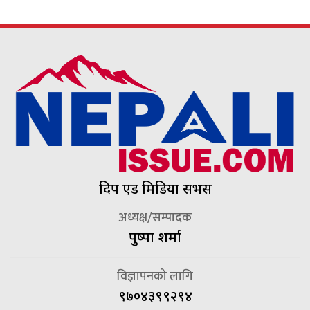
दिप एड मिडिया सर्भिस
अध्यक्ष/सम्पादक
पुष्पा शर्मा
विज्ञापनको लागि
९७०४३९९२९४