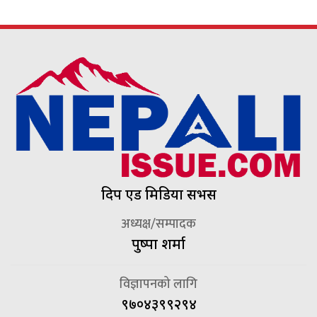
दिप एड मिडिया सर्भिस
अध्यक्ष/सम्पादक
पुष्पा शर्मा
विज्ञापनको लागि
९७०४३९९२९४