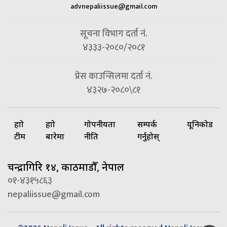
advnepaliissue@gmail.com
सूचना विभाग दर्ता नं.
४३३३-२०८०/२०८१
प्रेस काउन्सिलमा दर्ता नं.
४३२७-२०८०\८१
हाम्रो
हाम्रो
गोपनीयता
सम्पर्क
यूनिकोड
टीम
बारेमा
नीति
गर्नुहोस्
चन्द्रागिरि १४, काठमाडौँ, नेपाल
०१-४३१५८६३
nepaliissue@gmail.com