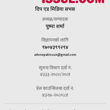
दिप एड मिडिया सर्भिस
अध्यक्ष/सम्पादक
पुष्पा शर्मा
विज्ञापनको लागि
९७०४३९९२९४
advnepaliissue@gmail.com
सूचना विभाग दर्ता नं.
४३३३-२०८०/२०८१
प्रेस काउन्सिलमा दर्ता नं.
४३२७-२०८०\८१