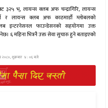
िक्ट ३२५ भ्, लायन्स क्लब अफ चन्द्रागिरि, लायन्स
नर्थ र लायन्स क्लब अफ काठमाडौँ ग्लोबलको
ब इन्टरनेसनल फाउन्डेसनको सहयोगमा उक्त
छ। ६ महिना भित्रनै उक्त सेवा सुचारु हुने बताइएको
घ २०८०, शुक्रबार ४ : ०६ बजे