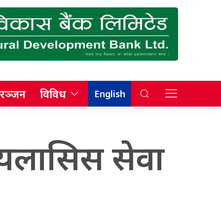
रञ्जन
विविध
English
डायलासिस सेवा