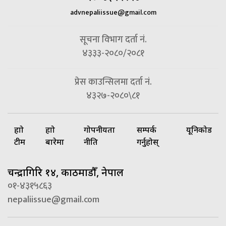
advnepaliissue@gmail.com
सूचना विभाग दर्ता नं.
४३३३-२०८०/२०८१
प्रेस काउन्सिलमा दर्ता नं.
४३२७-२०८०\८१
हाम्रो
हाम्रो
गोपनीयता
सम्पर्क
यूनिकोड
टीम
बारेमा
नीति
गर्नुहोस्
चन्द्रागिरि १४, काठमाडौँ, नेपाल
०१-४३१५८६३
nepaliissue@gmail.com