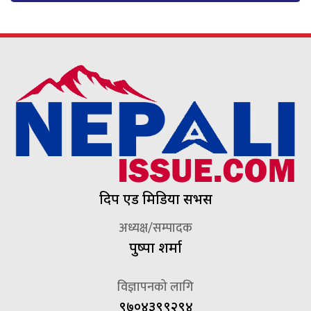
दिप एड मिडिया सर्भिस
अध्यक्ष/सम्पादक
पुष्पा शर्मा
विज्ञापनको लागि
९७०४३९९२९४