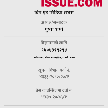
दिप एड मिडिया सर्भिस
अध्यक्ष/सम्पादक
पुष्पा शर्मा
विज्ञापनको लागि
९७०४३९९२९४
advnepaliissue@gmail.com
सूचना विभाग दर्ता नं.
४३३३-२०८०/२०८१
प्रेस काउन्सिलमा दर्ता नं.
४३२७-२०८०\८१