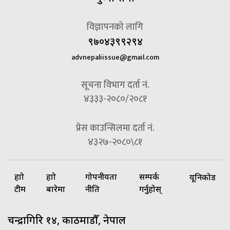
विज्ञापनको लागि
९७०४३९९२९४
advnepaliissue@gmail.com
सूचना विभाग दर्ता नं.
४३३३-२०८०/२०८१
प्रेस काउन्सिलमा दर्ता नं.
४३२७-२०८०\८१
हाम्रो
हाम्रो
गोपनीयता
सम्पर्क
यूनिकोड
टीम
बारेमा
नीति
गर्नुहोस्
चन्द्रागिरि १४, काठमाडौँ, नेपाल