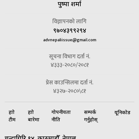
पुष्पा शर्मा
विज्ञापनको लागि
९७०४३९९२९४
advnepaliissue@gmail.com
सूचना विभाग दर्ता नं.
४३३३-२०८०/२०८१
प्रेस काउन्सिलमा दर्ता नं.
४३२७-२०८०\८१
हाम्रो
हाम्रो
गोपनीयता
सम्पर्क
यूनिकोड
टीम
बारेमा
नीति
गर्नुहोस्
चन्द्रागिरि १४, काठमाडौँ, नेपाल