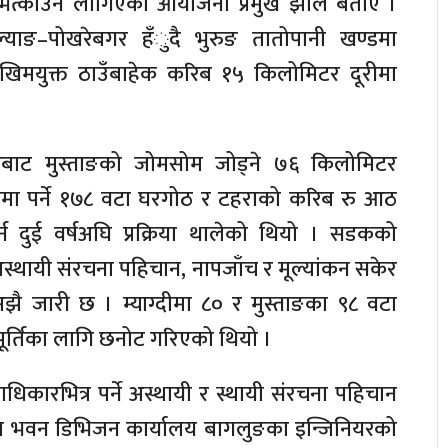
त्काउन लागिएको आयोजना प्रमुख झाले बताए ।
ल्याङ–पोखरेबगर हँुदै भुरुङ तातोपानी खण्डमा
िमयुक्त ठाउँबाहेक करिब १५ किलोमिटर दूरीमा
्वरबाट मुस्ताङको जोमसोम जोड्ने ७६ किलोमिटर
ारमा पर्ने १७८ वटा घरगोठ र टहराको करिब रु आठ
र्न दुई वर्षअघि प्रक्रिया थालेको थियो । सडकको
ी र अस्थायी संरचना पहिचान, नापजाँच र मूल्यांकन सकेर
अझै जारी छ । म्याग्दीमा ८० र मुस्ताङका ९८ वटा
पूर्तिका लागि छनोट गरिएको थियो ।
ाधिकारभित्र पर्ने अस्थायी र स्थायी संरचना पहिचान
ा भवन डिभिजन कार्यालय बागलुङका इन्जिनियरको