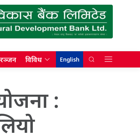
रञ्जन
विविध
English
ोजना :
लियो