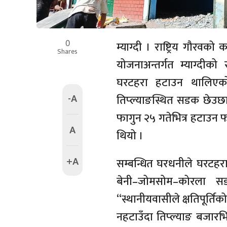
0
म्याग्दी । राष्ट्रिय गौर
Shares
योजनाअन्तर्गत म्याग्दीको
घरटहरा हटाउन थालिएक
-A
तिप्ल्याङस्थित सडक छेउछाउ
फागुन २५ गतेभित्र हटाउन फ
A
थियो ।
+A
सम्बन्धित घरधनीले घरटहरा
बेनी–जोमसोम–कोरला स
“स्थानीयवासीले क्षतिपूर्ति
नहटाउँदा तिप्ल्याङ बजारभ